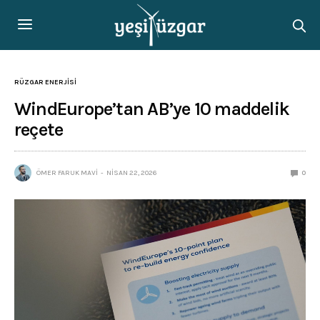
RÜZGAR ENERJISI
WindEurope’tan AB’ye 10 maddelik
reçete
ÖMER FARUK MAVI
NISAN 22, 2026
0