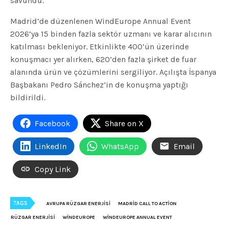
savundu.
Madrid’de düzenlenen WindEurope Annual Event
2026’ya 15 binden fazla sektör uzmanı ve karar alıcının
katılması bekleniyor. Etkinlikte 400’ün üzerinde
konuşmacı yer alırken, 620’den fazla şirket de fuar
alanında ürün ve çözümlerini sergiliyor. Açılışta İspanya
Başbakanı Pedro Sánchez’in de konuşma yaptığı
bildirildi.
Facebook
Share on X
LinkedIn
WhatsApp
Email
Copy Link
TAGS
AVRUPA RÜZGAR ENERJISI
MADRID CALL TO ACTION
RÜZGAR ENERJISI
WINDEUROPE
WINDEUROPE ANNUAL EVENT