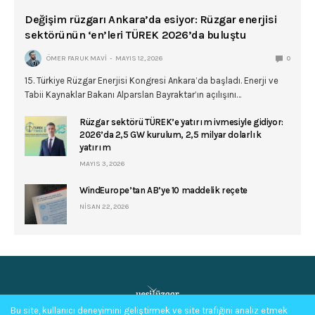
Değişim rüzgarı Ankara’da esiyor: Rüzgar enerjisi
sektörünün ‘en’leri TÜREK 2026’da buluştu
ÖMER FARUK MAVI
MAYIS 12, 2026
0
15. Türkiye Rüzgar Enerjisi Kongresi Ankara’da başladı. Enerji ve
Tabii Kaynaklar Bakanı Alparslan Bayraktar’ın açılışını…
Rüzgar sektörü TÜREK’e yatırım ivmesiyle gidiyor:
2026’da 2,5 GW kurulum, 2,5 milyar dolarlık
yatırım
MAYIS 3, 2026
WindEurope’tan AB’ye 10 maddelik reçete
NISAN 22, 2026
Bu site, kullanıcı deneyimini geliştirmek ve site trafiğini analiz etmek