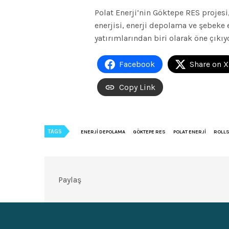
Polat Enerji’nin Göktepe RES projesi,
enerjisi, enerji depolama ve şebeke 
yatırımlarından biri olarak öne çıkıy
Facebook
Share on X
Copy Link
TAGS
ENERJI DEPOLAMA
GÖKTEPE RES
POLAT ENERJI
ROLL
Paylaş
Gündem esip geçmesin!
Yeşil Rüzgar’a katıl, haberleri kısa kısa e-posta