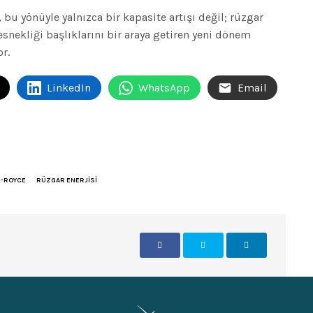
 bu yönüyle yalnızca bir kapasite artışı değil; rüzgar
esnekliği başlıklarını bir araya getiren yeni dönem
or.
LinkedIn
WhatsApp
Email
S-ROYCE
RÜZGAR ENERJISI