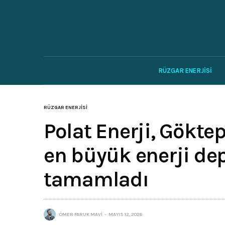
RÜZGAR ENERJISI
RÜZGAR ENERJISI
Polat Enerji, Gökte
en büyük enerji de
tamamladı
ÖMER FARUK MAVI
MAYIS 12, 2026