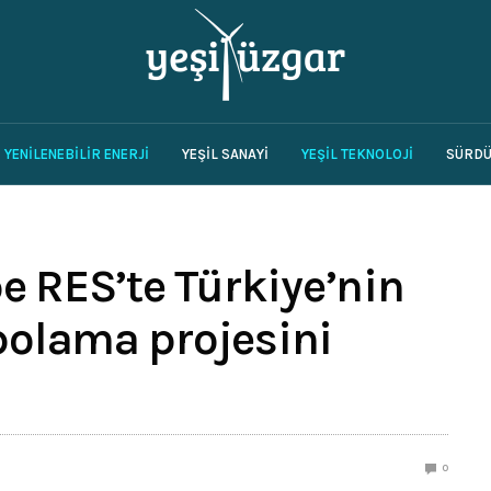
YENILENEBILIR ENERJI
YEŞIL SANAYI
YEŞIL TEKNOLOJI
SÜRDÜ
pe RES’te Türkiye’nin
polama projesini
0