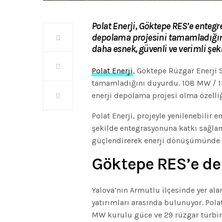
Polat Enerji, Göktepe RES’e enteg
depolama projesini tamamladığını
daha esnek, güvenli ve verimli şek
Polat Enerji
, Göktepe Rüzgar Enerji 
tamamladığını duyurdu. 108 MW / 13
enerji depolama projesi olma özelliğ
Polat Enerji, projeyle yenilenebilir 
şekilde entegrasyonuna katkı sağlama
güçlendirerek enerji dönüşümünde ö
Göktepe RES’e d
Yalova’nın Armutlu ilçesinde yer ala
yatırımları arasında bulunuyor. Polat
MW kurulu güce ve 29 rüzgar türbin