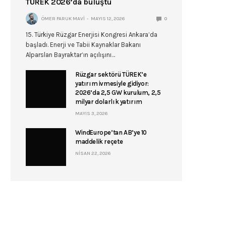
TÜREK 2026’da buluştu
ÖMER FARUK MAVI
MAYIS 12, 2026
0
15. Türkiye Rüzgar Enerjisi Kongresi Ankara’da
başladı. Enerji ve Tabii Kaynaklar Bakanı
Alparslan Bayraktar’ın açılışını…
Rüzgar sektörü TÜREK’e
yatırım ivmesiyle gidiyor:
2026’da 2,5 GW kurulum, 2,5
milyar dolarlık yatırım
MAYIS 3, 2026
WindEurope’tan AB’ye 10
maddelik reçete
NISAN 22, 2026