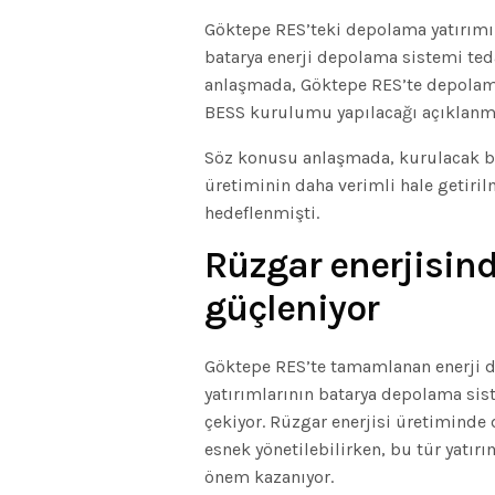
Göktepe RES’teki depolama yatırımı i
batarya enerji depolama sistemi te
anlaşmada, Göktepe RES’te depolama
BESS kurulumu yapılacağı açıklanmı
Söz konusu anlaşmada, kurulacak ba
üretiminin daha verimli hale getiril
hedeflenmişti.
Rüzgar enerjisi
nd
güçleniyor
Göktepe RES’te tamamlanan enerji de
yatırımlarının batarya depolama sist
çekiyor. Rüzgar enerjisi üretiminde
esnek yönetilebilirken, bu tür yatır
önem kazanıyor.