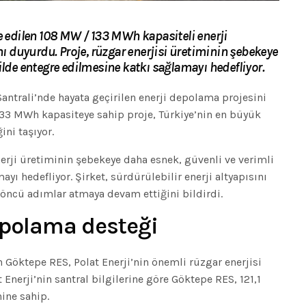
re edilen 108 MW / 133 MWh kapasiteli enerji
 duyurdu. Proje, rüzgar enerjisi üretiminin şebekeye
ilde entegre edilmesine katkı sağlamayı hedefliyor.
Santrali’nde hayata geçirilen enerji depolama projesini
3 MWh kapasiteye sahip proje, Türkiye’nin en büyük
ini taşıyor.
enerji üretiminin şebekeye daha esnek, güvenli ve verimli
yı hedefliyor. Şirket, sürdürülebilir enerji altyapısını
ncü adımlar atmaya devam ettiğini bildirdi.
epolama desteği
n Göktepe RES, Polat Enerji’nin önemli rüzgar enerjisi
 Enerji’nin santral bilgilerine göre Göktepe RES, 121,1
ine sahip.