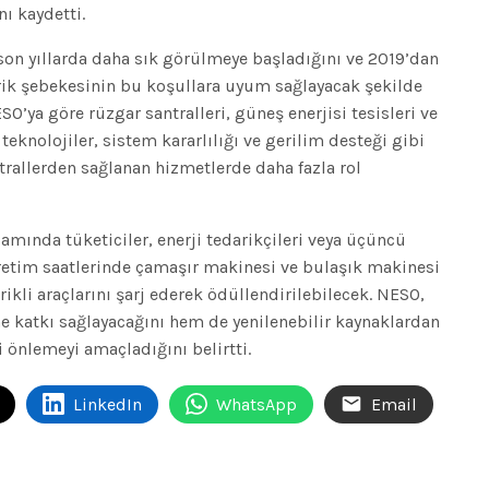
nı kaydetti.
son yıllarda daha sık görülmeye başladığını ve 2019’dan
trik şebekesinin bu koşullara uyum sağlayacak şekilde
O’ya göre rüzgar santralleri, güneş enerjisi tesisleri ve
eknolojiler, sistem kararlılığı ve gerilim desteği gibi
trallerden sağlanan hizmetlerde daha fazla rol
mında tüketiciler, enerji tedarikçileri veya üçüncü
retim saatlerinde çamaşır makinesi ve bulaşık makinesi
trikli araçlarını şarj ederek ödüllendirilebilecek. NESO,
 katkı sağlayacağını hem de yenilenebilir kaynaklardan
i önlemeyi amaçladığını belirtti.
LinkedIn
WhatsApp
Email