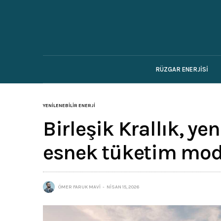
RÜZGAR ENERJISI
YENILENEBILIR ENERJI
Birleşik Krallık, ye
esnek tüketim mode
ÖMER FARUK MAVI
NISAN 15, 2026