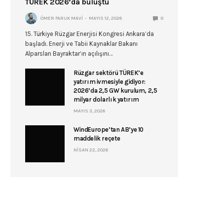
TÜREK 2026’da buluştu
ÖMER FARUK MAVI
MAYIS 12, 2026
0
15. Türkiye Rüzgar Enerjisi Kongresi Ankara’da
başladı. Enerji ve Tabii Kaynaklar Bakanı
Alparslan Bayraktar’ın açılışını…
Rüzgar sektörü TÜREK’e
yatırım ivmesiyle gidiyor:
2026’da 2,5 GW kurulum, 2,5
milyar dolarlık yatırım
MAYIS 3, 2026
WindEurope’tan AB’ye 10
maddelik reçete
NISAN 22, 2026