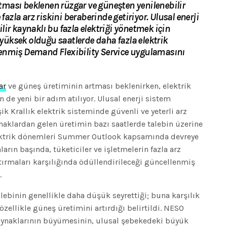
artması beklenen rüzgar ve güneşten yenilenebilir
fazla arz riskini beraberinde getiriyor. Ulusal enerji
ir kaynaklı bu fazla elektriği yönetmek için
 yüksek olduğu saatlerde daha fazla elektrik
enmiş Demand Flexibility Service uygulamasını
ar
ve güneş üretiminin artması beklenirken, elektrik
 de yeni bir adım atılıyor. Ulusal enerji sistem
k Krallık elektrik sisteminde güvenli ve yeterli arz
naklardan gelen üretimin bazı saatlerde talebin üzerine
lektrik dönemleri Summer Outlook kapsamında devreye
ların başında, tüketiciler ve işletmelerin fazla arz
rtırmaları karşılığında ödüllendirileceği güncellenmiş
.
alebinin genellikle daha düşük seyrettiği; buna karşılık
özellikle güneş üretimini artırdığı belirtildi. NESO
kaynaklarının büyümesinin, ulusal şebekedeki büyük