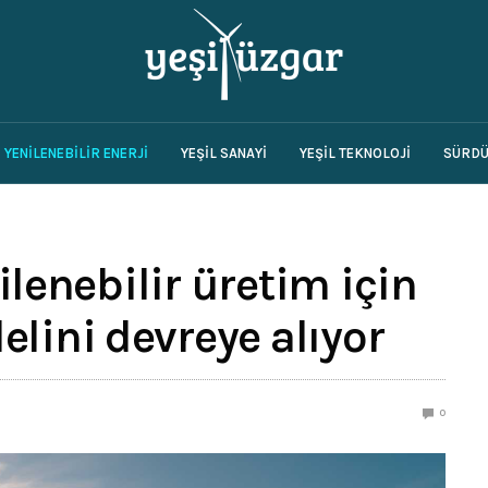
YENILENEBILIR ENERJI
YEŞIL SANAYI
YEŞIL TEKNOLOJI
SÜRDÜ
nilenebilir üretim için
lini devreye alıyor
0